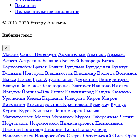
Вакансии
Пользовательское соглашение
© 2017-2026 Emergy Алатырь
Выберите город
×
Москва
Санкт-Петербург
Архангельск
Алатырь
Арзамас
Асбест
Астрахань
Балашов
Белебей
Белорецк
Бирск
Борисоглебск
Братск
Брянск
Бугульма
Бугуруслан
Бузулук
Великий Новгород
Владивосток
Владимир
Вологда
Воткинск
Выкса
Глазов
Гусь-Хрустальный
Дзержинск
Екатеринбург
Елабуга
Заволжье
Зеленодольск
Златоуст
Иваново
Ижевск
Иркутск
Йошкар-Ола
Ишим
Калининград
Калуга
Каменск-
Уральский
Канаш
Карпинск
Кемерово
Киров
Ковров
Котельнич
Краснотурьинск
Красноярск
Кумертау
Кунгур
Курган
Курск
Кыштым
Лениногорск
Лысьва
Магнитогорск
Мелеуз
Мурманск
Муром
Набережные Челны
Нефтекамск
Нефтеюганск
Нижневартовск
Нижнекамск
Нижний Новгород
Нижний Тагил
Новокузнецк
Новомосковск
Новороссийск
Озерск
Октябрьский
Омск
Орёл