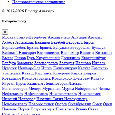
Пользовательское соглашение
© 2017-2026 Emergy Алатырь
Выберите город
×
Москва
Санкт-Петербург
Архангельск
Алатырь
Арзамас
Асбест
Астрахань
Балашов
Белебей
Белорецк
Бирск
Борисоглебск
Братск
Брянск
Бугульма
Бугуруслан
Бузулук
Великий Новгород
Владивосток
Владимир
Вологда
Воткинск
Выкса
Глазов
Гусь-Хрустальный
Дзержинск
Екатеринбург
Елабуга
Заволжье
Зеленодольск
Златоуст
Иваново
Ижевск
Иркутск
Йошкар-Ола
Ишим
Калининград
Калуга
Каменск-
Уральский
Канаш
Карпинск
Кемерово
Киров
Ковров
Котельнич
Краснотурьинск
Красноярск
Кумертау
Кунгур
Курган
Курск
Кыштым
Лениногорск
Лысьва
Магнитогорск
Мелеуз
Мурманск
Муром
Набережные Челны
Нефтекамск
Нефтеюганск
Нижневартовск
Нижнекамск
Нижний Новгород
Нижний Тагил
Новокузнецк
Новомосковск
Новороссийск
Озерск
Октябрьский
Омск
Орёл
Павлово
Пермь
Петрозаводск
Полевской
Рязань
Сатка
Сарапул
Саров
Серов